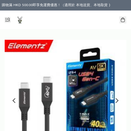
購物滿 HKD 500.00即享免運費優惠！（適用於 本地送貨、本地取貨 )