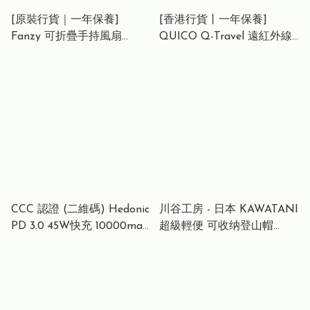
[原裝行貨｜一年保養]
[香港行貨丨一年保養]
Fanzy 可折疊手持風扇
QUICO Q-Travel 遠紅外線
D6036｜無線風扇｜便攜風
負離子無線造型梳 Q-Travel
扇｜手提風扇｜掛頸風扇 -
FIR Ionic Cordless Styling
D6036
Brush HC309-GRY
CCC 認證 (二維碼) Hedonic
川谷工房 - 日本 KAWATANI
PD 3.0 45W快充 10000mah
超級輕便 可收纳登山帽
星際 自帶線流動充電池 (附
bucket hat 戶外折疊防曬帽
嵌入式 Type-C 充電線)
輕量好收納旅行不佔空間
81082 - 黑色 | 81083 - 白色
UPF50+日本製