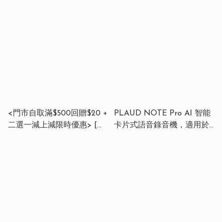
港行貨】
<門市自取滿$500回贈$20 +
PLAUD NOTE Pro AI 智能
二選一減上減限時優惠> [香
卡片式語音錄音機，適用於
港行貨 18 個月保養 ]
會議、通話、講座及訪談：
EVPAD - 12P 第12代 | 網絡
支援即時轉錄、AI 摘要生
機頂盒 (4+64GB) | Android
成、專業音頻捕捉及隨身記
Box | WIFI 6
事 - Silver 銀色 / 黑色 Black