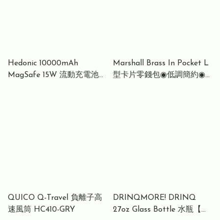
Hedonic 10000mAh
Marshall Brass In Pocket L
MagSafe 15W 流動充電池
型卡片零錢包◉低調簡約◉
Power Bank 連嵌入式Type
粒面皮革
C PD 3.0 20w 線和支架 (中
國CCC 認證)
QUICO Q-Travel 負離子高
DRINQMORE! DRINQ
速風筒 HC410-GRY
27oz Glass Bottle 水瓶【香