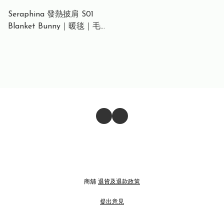
Seraphina 發熱披肩 S01
Blanket Bunny｜暖毯｜毛絨
絨｜8個發熱區｜三段溫度調
節
商舖
退貨及退款政策
提出意見