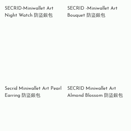
SECRID-Miniwallet Art
SECRID -Miniwallet Art
Night Watch 防盜銀包
Bouquet 防盜銀包
Secrid Miniwallet Art Pearl
SECRID Miniwallet Art
Earring 防盜銀包
Almond Blossom 防盜銀包