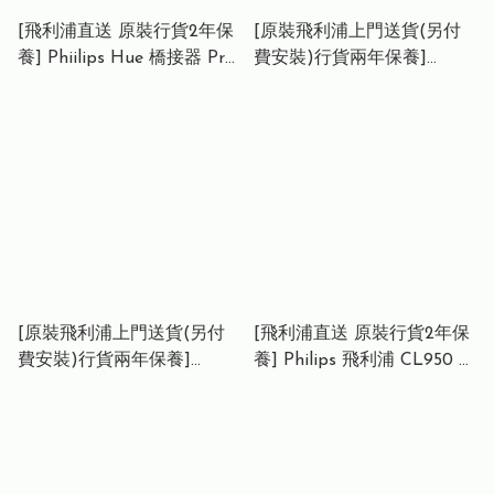
[飛利浦直送 原裝行貨2年保
[原裝飛利浦上門送貨(另付
養] Phiilips Hue 橋接器 Pro
費安裝)行貨兩年保養]
Hue Bridge Pro | 最多可連
Philips 7000 series 人臉面
接 50+ 個配件和 150+ 個燈
容識別智能門鎖 DDL720-
具 | 解鎖 Hue Sync 環繞燈
FVP-7HWS
光
DDL720CCCKW/00
[原裝飛利浦上門送貨(另付
[飛利浦直送 原裝行貨2年保
費安裝)行貨兩年保養]
養] Philips 飛利浦 CL950 懸
Philips DDL902-MFVP-
浮雲 Wi-Fi 近視控制天花燈
11HWS 掌靜脈人臉視像智能
(55W) Philips CL950
鎖 | 三鏡頭 | 掌靜脈解鎖 |
Floating Cloud Wi-Fi
3D 人臉解鎖
Ceiling Light with Myopia
Control (55W)