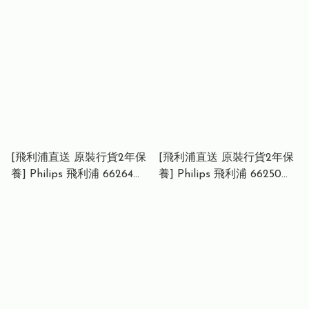
LED 護眼檯燈 (三段調光 /
PAS241 K2 雙頻強效滅蚊燈
蜂巢光學透鏡 / 4000K 自然
(365nm+395nm 誘蚊光波 /
光) Philips 66278 P1 Eye-
渦輪強吸 / 靜音設計)
Comfort LED Desk Lamp
Philips PAS241 K2 Dual-
(3-Level Dimming /
Band Mosquito Trap
Honeycomb Lens / 4000K
(365nm+395nm UV Light /
Natural Light)
Turbo Suction / Silent
Operation)
[飛利浦直送 原裝行貨2年保
[飛利浦直送 原裝行貨2年保
養] Philips 飛利浦 66264
養] Philips 飛利浦 66250
SmartClip Pro 軒錦螢幕掛
FDS511 護眼檯燈 (白色 / 兩
燈 (Ra97 全光譜 / 智慧感光
段式亮度 / 防眩光蜂巢透鏡)
/ 非對稱光學) Philips 66264
Philips 66250 FDS511 Eye-
SmartClip Pro Screen Light
Comfort Desk Lamp
Bar (Ra97 Full Spectrum /
(White / Dual Brightness /
Auto-Dimming /
Anti-Glare Honeycomb
Asymmetric Beam)
Lens)