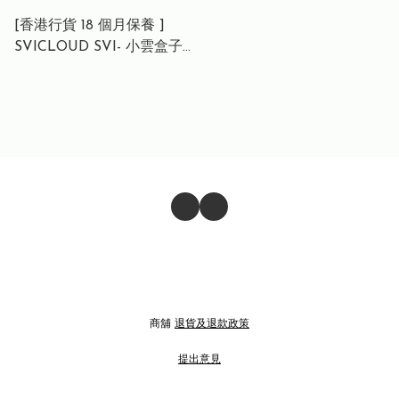
[香港行貨 18 個月保養 ]
SVICLOUD SVI- 小雲盒子
10p+ 10p plus丨8K 電視盒
子丨4+64GB網絡機頂盒丨第
10p+代旗艦級 |Android Box
商舖
退貨及退款政策
提出意見