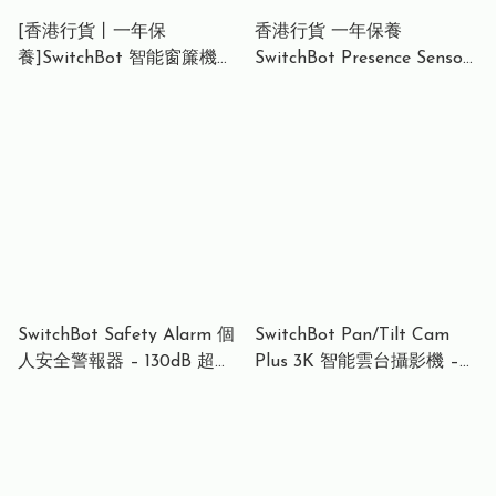
[香港行貨丨一年保
香港行貨 一年保養
養]SwitchBot 智能窗簾機器
SwitchBot Presence Sensor
人 2 代 - U型軌道專用 (黑
存在感測器 – 60GHz
色) 最大推力 8kg SwitchBot
mmWave 雷達 + PIR + 光感
Curtain U Rail 2 Smart
精準偵測靜止人體 AI防干擾
Robot -Black 8kg Push
電池續航最長2年 IP55防水
支援Apple
SwitchBot Safety Alarm 個
SwitchBot Pan/Tilt Cam
人安全警報器 – 130dB 超大
Plus 3K 智能雲台攝影機 –
聲警報 + 閃光燈 Apple Find
3K 超高清 360°水平旋轉 +
My 支援 鑰匙扣設計
AI人形/寵物追蹤 雙向通話
SwitchBot Safety Alarm –
940nm紅外夜視 支援256GB
130dB Personal Safety
SD卡 W4001100UK
Alarm with Strobe Light