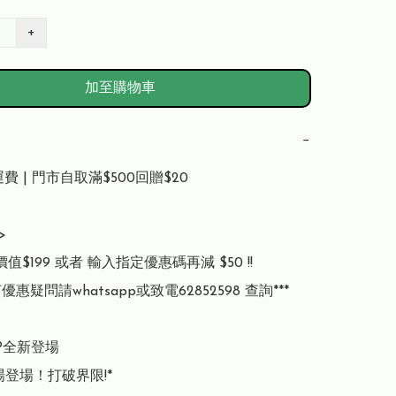
+
加至購物車
−
費 | 門市自取滿$500回贈$20



值$199 或者 輸入指定優惠碼再減 $50 !!

優惠疑問請whatsapp或致電62852598 查詢***

2P全新登場

登場！打破界限!*
