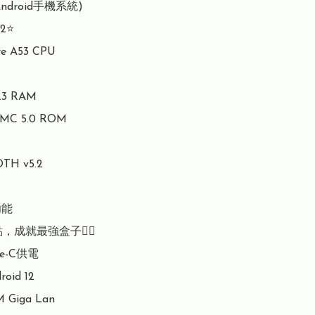
droid手機系統)

2⭐️

re A53 CPU

R3 RAM

MMC 5.0 ROM

OTH v5.2

功能

點，成就最強盒子👇🏻

e-C供電

id 12

Giga Lan
