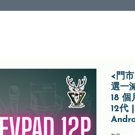
<門市
選一
18 個
12代 
Andro