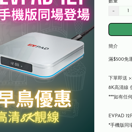
數量
−
簡介
滿$500免運
下單即送 >>
8K高清線 價
***如有任何
EVPAD 1
*手機版同場