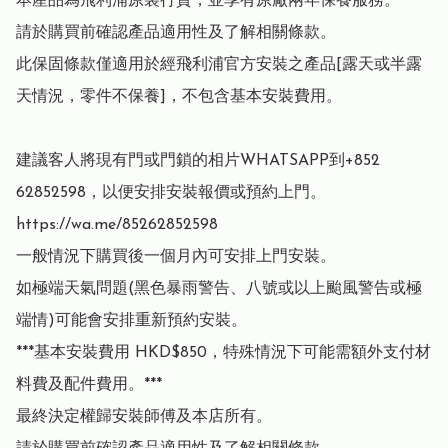
本產品為飛利浦原裝行貨，並享有原廠兩年保養服務。

請於購買前確認產品適用性及了解相關條款。

此保固條款僅適用於經飛利浦官方安裝之產品[露天或半露
天情況，零件不保養]，不包含基本安裝費用。

建議客人將現有門或門鎖的相片WHATSAPP到+852 
62852598，以便安排安裝報價或預約上門。
https://wa.me/85262852598

一般情況下購買後一個月內可安排上門安裝。

如極端天氣問題(黑色暴雨警告、八號或以上颱風警告或極
端情)可能會安排重新預約安裝。

***基本安裝費用 HKD$850，特殊情況下可能需額外支付材
料費及配件費用。***

最終決定權歸安裝師傅及本店所有。
