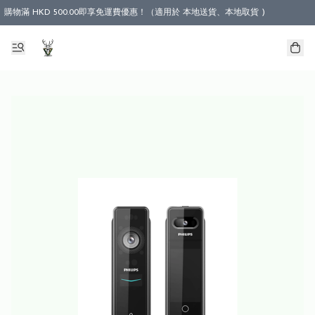
購物滿 HKD 500.00即享免運費優惠！（適用於 本地送貨、本地取貨 )