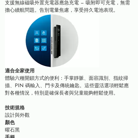
支援無線磁吸外置充電器應急充電 — 吸附即可充電，無需
擔心續航問題。告別電量焦慮，享受持久電池表現。
適合全家使用
體驗六種開鎖方式的便利：手掌靜脈、面容識別、指紋掃
描、PIN 碼輸入、門卡及傳統鑰匙。這些靈活選項輕鬆應
對各種情況，特別是確保長者與兒童能夠輕鬆使用。
技術規格
設計與外觀
顏色
曜石黑
手柄