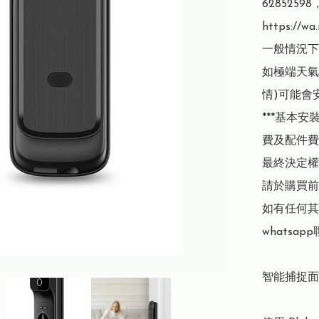
62852
https://wa
一般情況下
如極端天氣
情)可能會
***基本
費及配件費用
最終決定權
請於購買前
如有任何其
whatsap
智能捕捉面