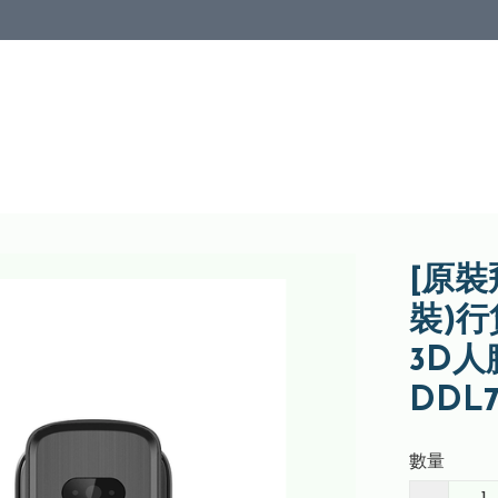
[原
裝)行
3D
DDL7
數量