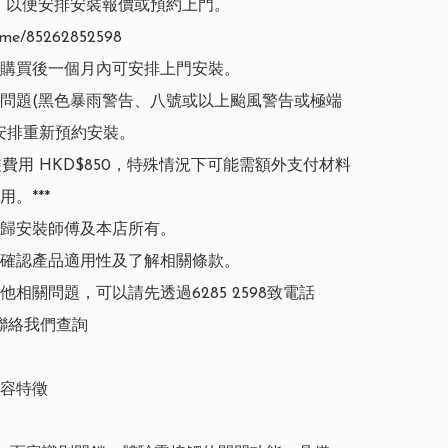
598，以便安排安裝報價或預約上門。
.me/85262852598

購買後一個月內可安排上門安裝。

問題(黑色暴雨警告、八號或以上颱風警告或極端
安排重新預約安裝。

安裝費用 HKD$850，特殊情況下可能需額外支付材料
。***

歸安裝師傅及本店所有。

確認產品適用性及了解相關條款。

他相關問題，可以請先透過6285 2598致電話
p聯絡我們查詢

容特徵
