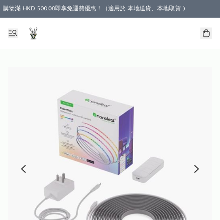
購物滿 HKD 500.00即享免運費優惠！（適用於 本地送貨、本地取貨 )