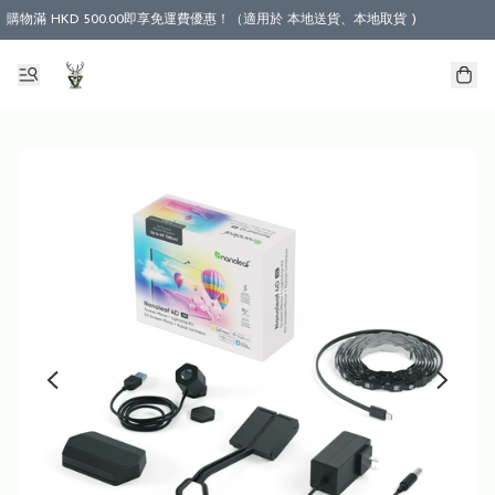
購物滿 HKD 500.00即享免運費優惠！（適用於 本地送貨、本地取貨 )