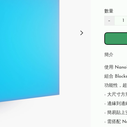
數量
−
簡介
使用 Nan
組合 Bl
功能性，超
- 大尺寸方
- 邊緣到邊
- 簡易貼上
- 需搭配 N