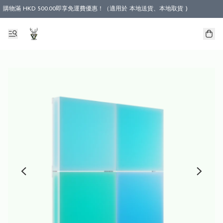
購物滿 HKD 500.00即享免運費優惠！（適用於 本地送貨、本地取貨 )