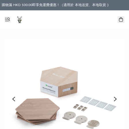
購物滿 HKD 500.00即享免運費優惠！（適用於 本地送貨、本地取貨 )