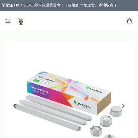
購物滿 HKD 500.00即享免運費優惠！（適用於 本地送貨、本地取貨 )