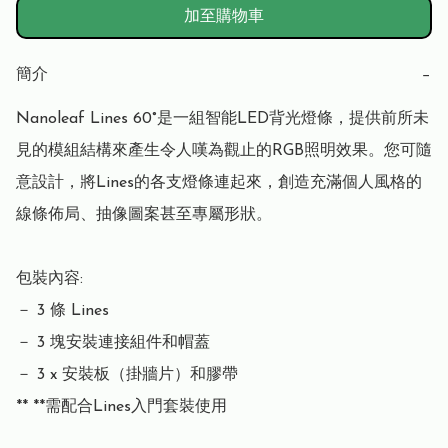
加至購物車
簡介
−
Nanoleaf Lines 60°是一組智能LED背光燈條，提供前所未
見的模組結構來產生令人嘆為觀止的RGB照明效果。您可隨
意設計，將Lines的各支燈條連起來，創造充滿個人風格的
線條佈局、抽像圖案甚至專屬形狀。

包裝內容:

－ 3 條 Lines

－ 3 塊安裝連接組件和帽蓋

－ 3 x 安裝板（掛牆片）和膠帶

** **需配合Lines入門套裝使用 