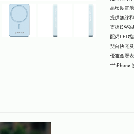
高密度電池 –
提供無線和
支援15W磁
配備LED
雙向快充及放
優雅金屬表
***iPhon