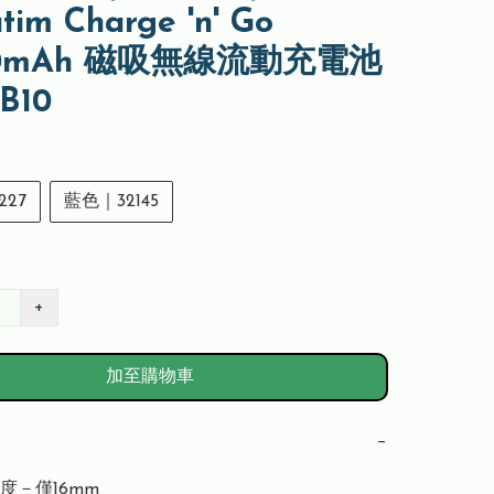
tim Charge 'n' Go
00mAh 磁吸無線流動充電池
B10
227
藍色｜32145
+
加至購物車
−
－僅16mm
