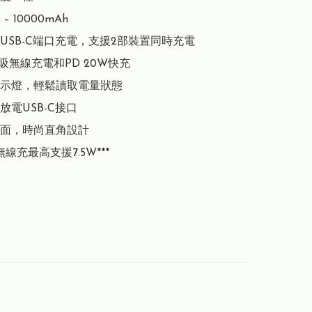
 10000mAh

USB-C端口充電，支援2部裝置同時充電

吸無線充電和PD 20W快充

指示燈，輕鬆讀取電量狀態

電USB-C接口

面，時尚直角設計

e 無線充最高支援7.5W***