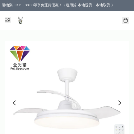
購物滿 HKD 500.00即享免運費優惠！（適用於 本地送貨、本地取貨 )