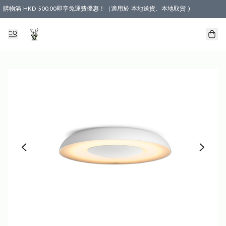
購物滿 HKD 500.00即享免運費優惠！（適用於 本地送貨、本地取貨 )