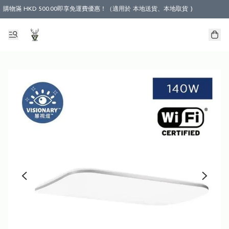
購物滿 HKD 500.00即享免運費優惠！（適用於 本地送貨、本地取貨 )