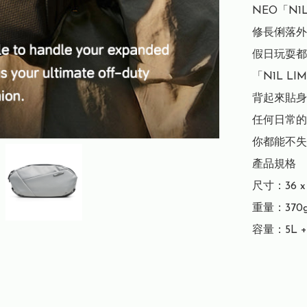
NEO「N1
修長俐落外
假日玩耍都要 
「N1L L
背起來貼身
任何日常的
你都能不失
產品規格

尺寸：36 x 6
重量：370g
容量：5L +