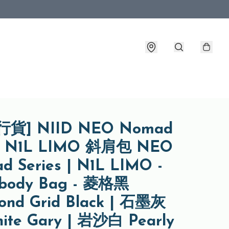
貨] NIID NEO Nomad
N1L LIMO 斜肩包 NEO
 Series | N1L LIMO -
sbody Bag - 菱格黑
ond Grid Black | 石墨灰
hite Gary | 岩沙白 Pearly