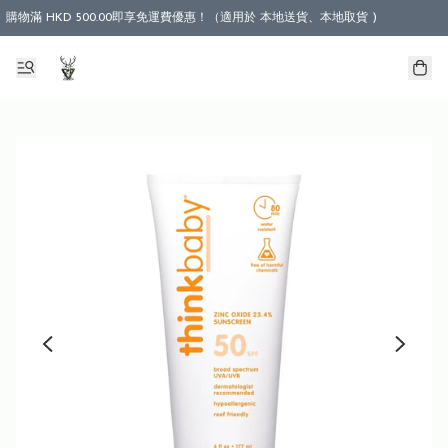
購物滿 HKD 500.00即享免運費優惠！（適用於 本地送貨、本地取貨 )