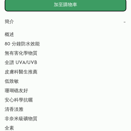
加至購物車
簡介
−
概述

80 分鐘防水效能

無有害化學物質

全譜 UVA/UVB

皮膚科醫生推薦

低致敏

珊瑚礁友好

安心科學抗曬

清香淡雅

非奈米級礦物質

全素
