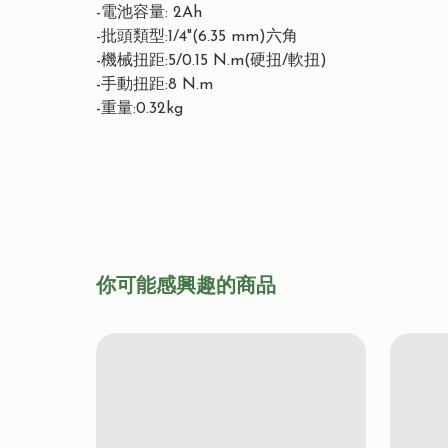
-電池容量: 2Ah
-批頭類型:1/4"(6.35 mm)六角
-機械扭距:5/0.15 N.m(硬扭/軟扭)
-手動扭距:8 N.m
-重量:0.32kg
你可能感興趣的商品