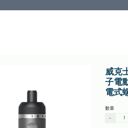
威克士
子電動
電式
數量
−