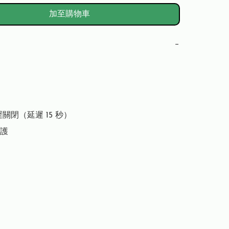
加至購物車
−
遲關閉（延遲 15 秒）

護
