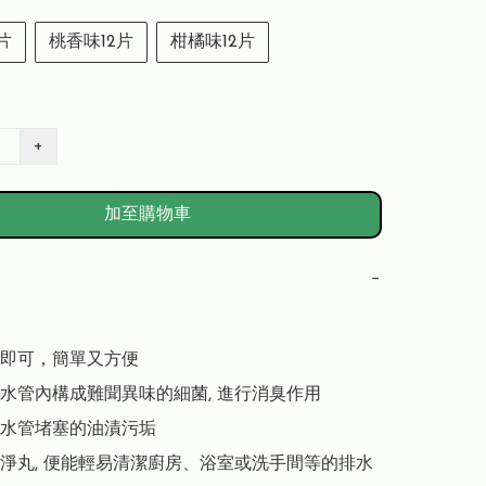
片
桃香味12片
柑橘味12片
+
加至購物車
−
即可，簡單又方便

水管內構成難聞異味的細菌, 進行消臭作用

水管堵塞的油漬污垢

淨丸, 便能輕易清潔廚房、浴室或洗手間等的排水