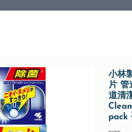
小林
片 管
道清潔劑
Cleani
pac