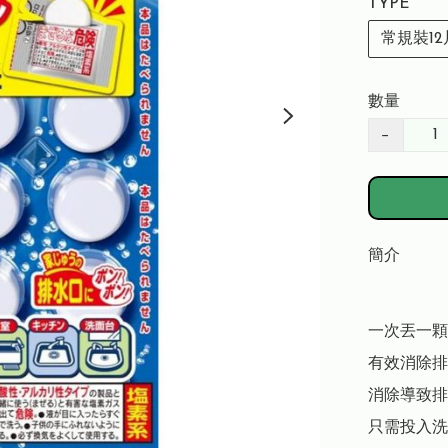
TYPE
常規裝12
數量
−
簡介
一次丟一顆
有效消除排
消除導致排
只需投入洗