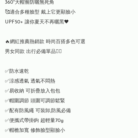
360°大帽簷防曬無死角

🥰適合多種臉型 戴上它更顯臉小

UPF50+ 讓你夏天不再曬黑🖤

🔥網紅推薦熱銷款 時尚百搭多色可選

男女同款 出行必備單品🚶‍♀️

✅防水速乾

✅涼感透氣 透氣不悶熱

✅易收納 可折疊放入包包

✅帽圍調節 頭圍可調節鬆緊

✅配有防風繩 可裝卸,防風必備

✅便攜式帶掛鉤 超輕量70g

✅帽檐加寬 修飾臉型顯臉小
