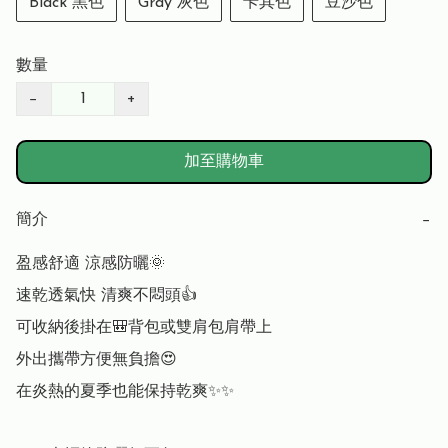
Black 黑色
Gray 灰色
卡其色
豆沙色
數量
−
+
加至購物車
簡介
−
盈感舒適 涼感防曬🌞

速乾透氣快 清爽不悶頭👍

可收納後掛在🎒背包或雙肩包肩帶上

外出攜帶方便無負擔😍

在炎熱的夏季也能保持乾爽✨✨
