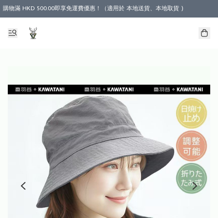
購物滿 HKD 500.00即享免運費優惠！（適用於 本地送貨、本地取貨 )