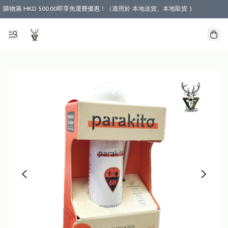
購物滿 HKD 500.00即享免運費優惠！（適用於 本地送貨、本地取貨 )