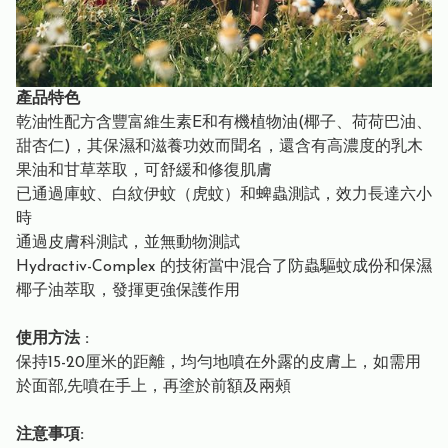
產品特色
乾油性配方含豐富維生素E和有機植物油(椰子、荷荷巴油、
甜杏仁)，其保濕和滋養功效而聞名，還含有高濃度的乳木
果油和甘草萃取，可舒緩和修復肌膚
已通過庫蚊、白紋伊蚊（虎蚊）和蜱蟲測試，效力長達六小
時
通過皮膚科測試，並無動物測試
Hydractiv-Complex 的技術當中混合了防蟲驅蚊成份和保濕
椰子油萃取，發揮更強保護作用
使用方法 :
保持15-20厘米的距離，均勻地噴在外露的皮膚上，如需用
於面部,先噴在手上，再塗於前額及兩頰
注意事項: