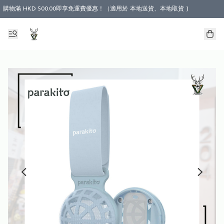
購物滿 HKD 500.00即享免運費優惠！（適用於 本地送貨、本地取貨 )