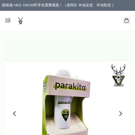
購物滿 HKD 500.00即享免運費優惠！（適用於 本地送貨、本地取貨 )