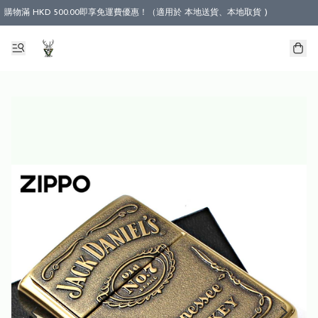
購物滿 HKD 500.00即享免運費優惠！（適用於 本地送貨、本地取貨 )