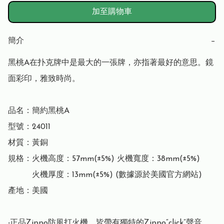
加至購物車
簡介
−
黑桃A在扑克牌中是最大的一張牌，亦指著最好的意思。鏡
面彩印，雅致時尚。

品名：簡約黑桃A

型號：24011

材質：黃銅

規格：火機高度：57mm(±5%) 火機寬度：38mm(±5%)

　　　火機厚度：13mm(±5%) (數據源於美國官方網站)

產地：美國

‧正品Zippo防風打火機，皆帶有獨特的Zippo“click”聲音
