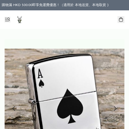
購物滿 HKD 500.00即享免運費優惠！（適用於 本地送貨、本地取貨 )