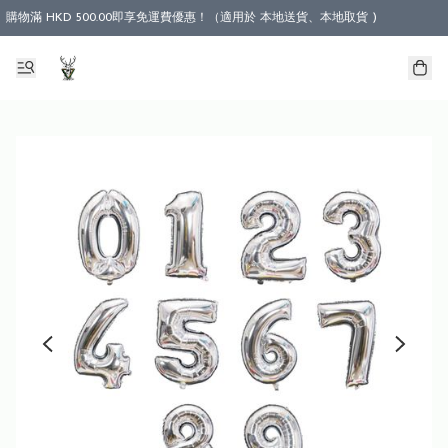
購物滿 HKD 500.00即享免運費優惠！（適用於 本地送貨、本地取貨 )