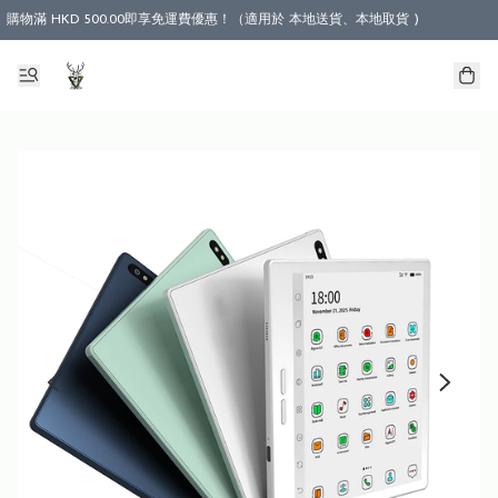
購物滿 HKD 500.00即享免運費優惠！（適用於 本地送貨、本地取貨 )