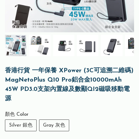
香港行貨 一年保養 XPower (3C可追溯二維碼)
MagNetoPlus Q10 Pro鋁合金10000mAh
45W PD3.0支架內置線及數顯QI2磁吸移動電
源
顏色 Color
Silver 銀色
Gray 灰色