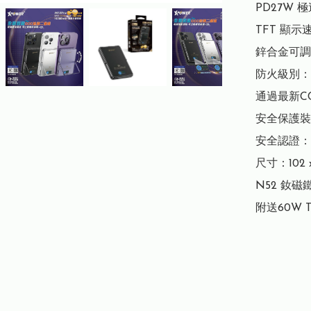
PD27W
TFT 顯示
鋅合金可調
防火級別：V
通過最新C
安全保護裝置
安全認證：UN38
尺寸：102 x 
N52 釹磁
附送60W T