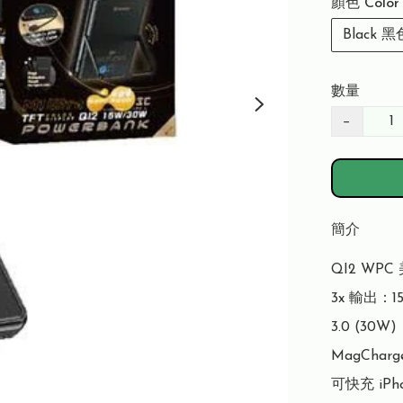
顏色 Color
Black 黑
數量
−
簡介
QI2 WPC
3x 輸出：15
3.0 (30W)

MagCharg
可快充 iPho