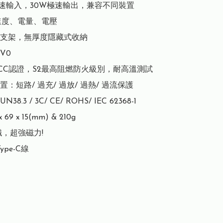
 極速輸入，30W極速輸出，兼容不同裝置

速度、電量、電壓

支架，無厚度隱藏式收納

0

CC認證，S2最高阻燃防火級別，耐高溫測試

：短路/ 過充/ 過放/ 過熱/ 過流保護

.3 / 3C/ CE/ ROHS/ IEC 62368-1

69 x 15(mm) & 210g

鐵，超強磁力!

ype-C線