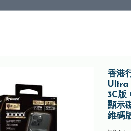
香港行
Ult
3C版 
顯示磁
維碼版)