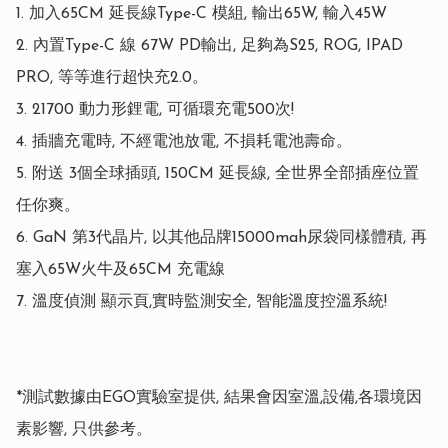
1. 加入65CM 延長線Type-C 模組, 輸出65W, 輸入45W

2. 內置Type-C 線 67W PD輸出, 足夠為S25, ROG, IPAD 
PRO, 等等進行超快充2.0。

3. 21700 動力形鋰電, 可循環充電500次! 

4. 插牆充電時, 不經電池放電, 不損耗電池壽命。

5. 附送 3個全球插頭, 150CM 延長線, 全世界全部插座位置 
任你爽。

6. GaN 第3代晶片, 以其他品牌15000mah尿袋同樣體積, 再
塞入65W火牛及65CM 充電線

7. 溫度偵測 顯示頁,實時監測安全, 智能溫度控溫系統!

*測試數據由EGO實驗室提供, 結果會因室溫,設備,各環境因
素影響, 只供參考。