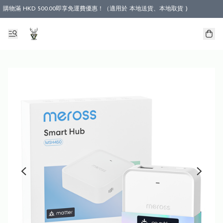
購物滿 HKD 500.00即享免運費優惠！（適用於 本地送貨、本地取貨 )