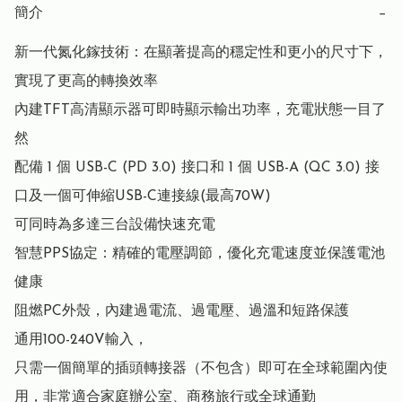
簡介
−
新一代氮化鎵技術：在顯著提高的穩定性和更小的尺寸下，
實現了更高的轉換效率

內建TFT高清顯示器可即時顯示輸出功率，充電狀態一目了
然

配備 1 個 USB-C (PD 3.0) 接口和 1 個 USB-A (QC 3.0) 接
口及一個可伸縮USB-C連接線(最高70W)

可同時為多達三台設備快速充電

智慧PPS協定：精確的電壓調節，優化充電速度並保護電池
健康

阻燃PC外殼，內建過電流、過電壓、過溫和短路保護

通用100-240V輸入，

只需一個簡單的插頭轉接器（不包含）即可在全球範圍內使
用，非常適合家庭辦公室、商務旅行或全球通勤
