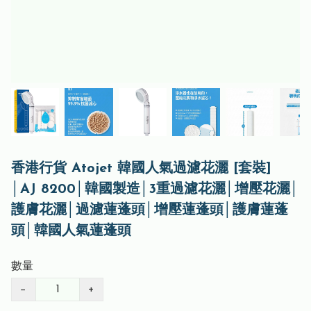
香港行貨 Atojet 韓國人氣過濾花灑 [套裝]
│AJ 8200│韓國製造│3重過濾花灑│增壓花灑│
護膚花灑│過濾蓮蓬頭│增壓蓮蓬頭│護膚蓮蓬
頭│韓國人氣蓮蓬頭
數量
−
+