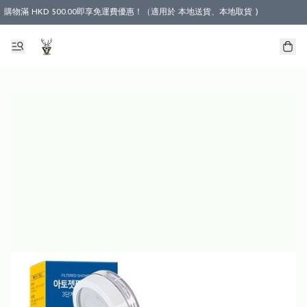
購物滿 HKD 500.00即享免運費優惠！（適用於 本地送貨、本地取貨 )