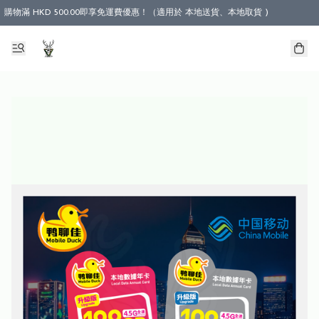
購物滿 HKD 500.00即享免運費優惠！（適用於 本地送貨、本地取貨 )