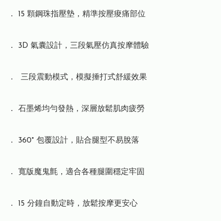
． 15 顆鋼珠指壓墊，精準按壓痠痛部位

． 3D 氣囊設計，三段氣壓仿真按摩體驗

．  三段震動模式，模擬捶打式舒緩效果

． 石墨烯均勻發熱，深層放鬆肌肉疲勞

． 360° 包覆設計，貼合腿型不易脫落

． 寬版魔鬼氈，適合各種腿圍穩定牢固

． 15 分鐘自動定時，放鬆按摩更安心
