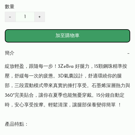
數量
−
+
加至購物車
簡介
−
綻放輕盈，跟隨每一步！3ZeBra 好腿力，15顆鋼珠精準按
壓，舒緩每一次的疲憊。3D氣囊設計，舒適環繞你的腿
部，三段震動模式帶來真實的捶打享受。石墨烯深層熱力與
360°完美貼合，讓你在夏季也能無憂穿戴。15分鐘自動定
時，安心享受按摩。輕鬆清潔，讓腿部保養變得簡單 ！

產品特點：
