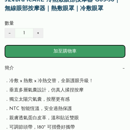
無線眼部按摩器｜熱敷眼罩｜冷敷眼罩
數量
−
+
加至購物車
簡介
−
．冷敷 x 熱敷 x 冷熱交替，全新護眼升級！

．垂直多層氣囊設計，仿真人揉捏按摩

．獨立太陽穴氣囊，按壓更有感

．NTC 智能恆溫，安全過熱保護

．親膚透氣蛋白皮革，溫和貼近雙眼

．可調節頭帶，180° 可摺疊好攜帶
