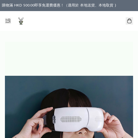
購物滿 HKD 500.00即享免運費優惠！（適用於 本地送貨、本地取貨 )