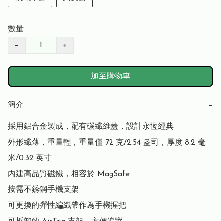
數量
−
+
加至購物車
簡介
−
採用鋁合金製成，配有碳纖維蓋，設計永恆經典

外形纖薄，重量輕，重量僅 72 克/2.54 盎司，厚度 8.2 毫
米/0.32 英寸

內建高品質磁鐵，相容於 MagSafe

按需不銹鋼手機支架

可更換的彈性編織帶作為手機握把
