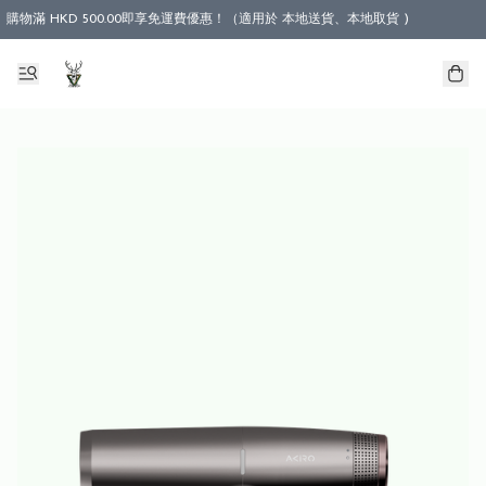
購物滿 HKD 500.00即享免運費優惠！（適用於 本地送貨、本地取貨 )