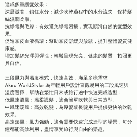
達成多重護髮效果：
深層滋養，鎖住⽔分：減少吹乾過程中的⽔分流失，保持髮
絲濕潤柔順。
抗靜電與⽑躁：有效避免靜電困擾，實現順滑⾃然的髮型效
果。
促進頭⽪⾎液循環：幫助頭⽪舒緩與放鬆，提升整體髮質健
康感。
增加髮絲光澤與彈性：輕鬆呈現光亮、健康的髮質，拍照更
具⾃信。
三段⾵⼒與溫度模式，快速⾼效，滿⾜多樣需求
Akiro WorldStyler 為年輕⽤戶設計直觀易⽤的三段⾵速與
溫度選擇，幫助在繁忙⽇常或旅⾏途中快速完成造型：
低⾵速溫⾵：溫柔護髮，適合簡單吹乾與⽇常造型。
中⾵速暖⾵：⾼效乾髮，為厚髮或⻑髮⽤戶提供更快的吹乾
效果。
⾼速熱⾵：⾵⼒強勁，適合需要快速完成造型的場景，每分
鐘都能⾼效利⽤，盡情享受旅⾏與⾃由的樂趣。