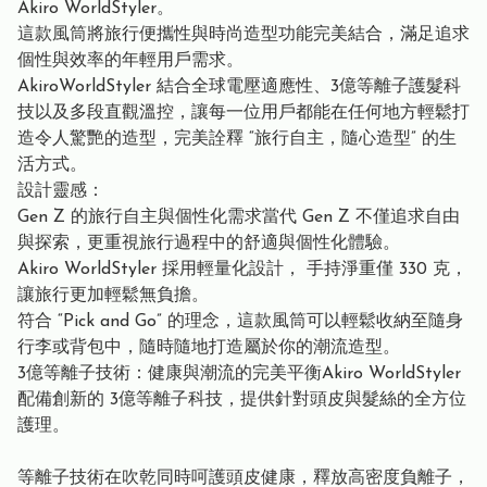
Akiro WorldStyler。
這款⾵筒將旅⾏便攜性與時尚造型功能完美結合，滿⾜追求
個性與效率的年輕⽤戶需求。
AkiroWorldStyler 結合全球電壓適應性、3億等離⼦護髮科
技以及多段直觀溫控，讓每⼀位⽤戶都能在任何地⽅輕鬆打
造令⼈驚艷的造型，完美詮釋 “旅⾏⾃主，隨⼼造型” 的⽣
活⽅式。
設計靈感：
Gen Z 的旅⾏⾃主與個性化需求當代 Gen Z 不僅追求⾃由
與探索，更重視旅⾏過程中的舒適與個性化體驗。
Akiro WorldStyler 採⽤輕量化設計， ⼿持淨重僅 330 克，
讓旅⾏更加輕鬆無負擔。
符合 “Pick and Go” 的理念，這款⾵筒可以輕鬆收納⾄隨⾝
⾏李或背包中，隨時隨地打造屬於你的潮流造型。
3億等離⼦技術：健康與潮流的完美平衡Akiro WorldStyler
配備創新的 3億等離⼦科技，提供針對頭⽪與髮絲的全⽅位
護理。
等離⼦技術在吹乾同時呵護頭⽪健康，釋放⾼密度負離⼦，