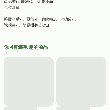
產品材質:阻燃PC、金屬漆面
包裝清單:
擴散吹嘴x1、風筒x1、扁吹嘴x1、收納袋x1、
說明書x1、簡易掛牆支架x1
你可能感興趣的商品