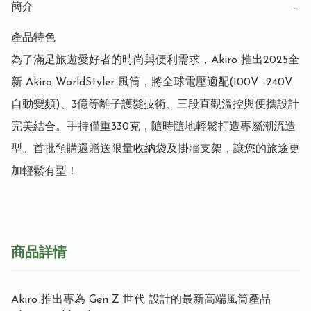
簡介
−
產品特色

為了滿足旅遊愛好者的時尚與便利需求，Akiro 推出2025全
新 Akiro WorldStyler 風筒，將全球電壓適配(100V -240V 
自動變頻)、3億等離子護髮技術、三段直觀溫控與便攜設計
完美結合。手持僅重330克，隨時隨地輕鬆打造專屬潮流造
型。首批預購還贈送限量收納袋及掛牆支架，讓您的旅途更
加輕鬆有型！
商品詳情
Akiro 推出專為 Gen Z 世代 設計的最新⾼端⾵筒產品