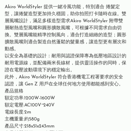
Akiro WorldStyler 提供⼀鍵冷⾵功能，特別適合 捲髮定
型，讓捲髮造型更加持久穩固，助你拍照打卡隨時在線。雙
層⾵嘴設計，滿⾜多樣造型需求Akiro WorldStyler 附帶雙
層耐熱造型⾵嘴和圓形擴散⾵嘴，可根據不同需求⾃由切
換。雙層⾵嘴能精準控制⾵向，適合打造細緻的造型；圓形
擴散⾵嘴則適合製造⾃然蓬鬆的髮量感，讓造型更有層次和
動感。
以安全為基礎的設計：耐⽤與認證保障專為低壓地區設計的
耐⽤電源線，並配備兩⽶⻑線材，提供靈活操作的同時，保
證在電壓波動環境下的穩定輸出。
此外，Akiro WorldStyler 符合⾹港機電⼯程署要求的安全
認證，讓 Gen Z ⽤戶在全球任何地⽅使⽤都能感到安⼼。
產品規格
額定功率:1200W-1600W
額定電壓:AC100V~240V
電線長度:2m
主機重量:約580g
產品尺寸:218x51x243mm