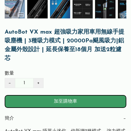
AutoBot VX max 超強吸力家用車用無線手提
吸塵機 | 3種吸力模式 | 20000Pa颶風吸力|鋁
金屬外殼設計 | 延長保養至18個月 加送2粒濾
芯
數量
−
+
加至購物車
簡介
−