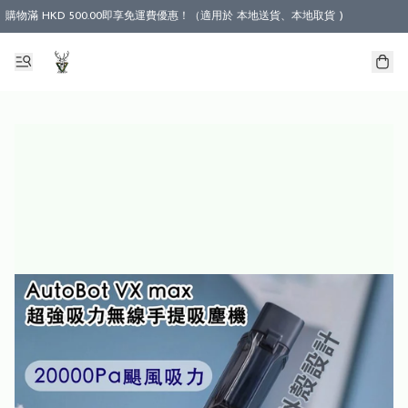
購物滿 HKD 500.00即享免運費優惠！（適用於 本地送貨、本地取貨 )