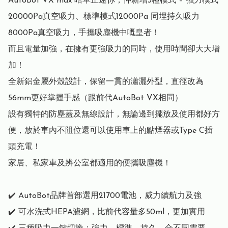
AutoBot VX max 唔單止迷你，仲新增3種模式 – 強力模式
20000Pa真空吸力、標準模式12000Pa 同埋持久吸力
8000Pa真空吸力，手攜吸塵機中嘅皇者！

而且電量加強，在擁有更強吸力的同時，使用時間卻大大增
加！

全新鋁金屬外殼設計，保留一貫的瀟灑外型，直徑改為
56mm更好掌握手感（跟前代AutoBot VX相同）

設有獨特的防塵蓋及無線設計，無論邊到擺放及使用都好方
便，放於車內不阻位還可以使用車上的點煙器或Type C插
頭充電！

家居、私家車及辨公室都適用的便攜吸塵機！

✔️ AutoBot品牌首部選用21700電池，威力續航力及強

✔️ 可水洗式HEPA濾網，比前代容量多50ml，更加實用
