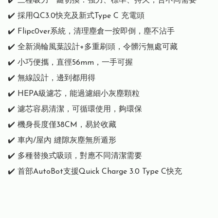
✔️ 三種吸力一鍵切換：強力、標準、持久，合不同需要

✔️ 採用QC3.0快充及新式Type C 充電頭

✔️ Flipc0ver系統，清理塵倉一按即倒，塵不沾手

✔️ 全新渦輪風葉設計+多重刷頭，令髒污無處可藏

✔️ 小巧便攜，直徑56mm，一手可握

✔️ 無線設計，邊到都用得

✔️ HEPA級濾芯，能過濾細小灰塵顆粒

✔️ 濾芯容易清潔，可循環使用，夠環保

✔️ 機身長度僅38CM，易於收藏

✔️ 車內/屋內 縫隙灰塵無所遁形

✔️ 多種替換式吸頭，對應不同清潔需要
