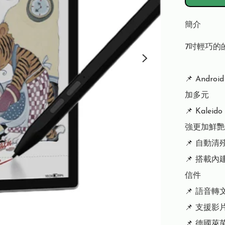
簡介
7吋輕巧的
📌 Andro
加多元

📌 Kale
強更加鮮艷

📌 自動
📌 搭載
信件

📌 語音轉
📌 支援影
📌 德國