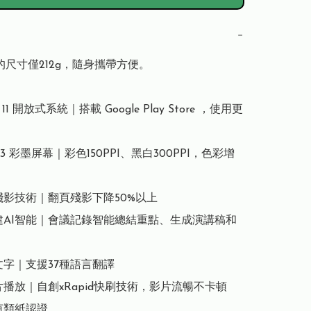
−
的尺寸僅212g，隨身攜帶方便。

id 11 開放式系統｜搭載 Google Play Store ，使用更
ido 3 彩墨屏幕｜彩色150PPI、黑白300PPI，色彩增
清殘影技術｜翻頁殘影下降50%以上

內建AI智能｜會議記錄智能總結重點、生成演講稿和
文字｜支援37種語言翻譯

片播放｜自創xRapid快刷技術，影片流暢不卡頓

萊茵類紙認證