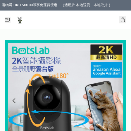
購物滿 HKD 500.00即享免運費優惠！（適用於 本地送貨、本地取貨 )