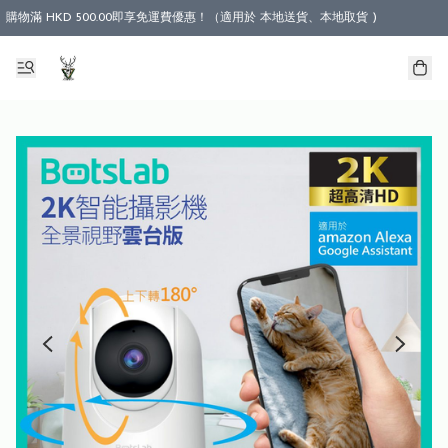
購物滿 HKD 500.00即享免運費優惠！（適用於 本地送貨、本地取貨 )