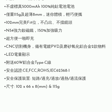
•不虛標真5000mAh 100%純鈷電池電池

•僅重115g及超薄8mm，迷你體積，輕巧便攜

•102mm完美Fit位，不凸出、不擋鏡頭

•N54強力釹磁鐵，150%加強吸力

•超方便一啪即充

•CNC切割機身，備有電鍍PVD及磨砂氧化鋁合金2款物料

•LED電量顯示

•附送60W鋁合金Type-C線

•安全認證:CE,FCC,ROHS,IEC62368-1

•安全保護裝置: 短路/過充/過放/過熱/過流保護

•尺寸: 102 x 66 x 8(mm) & 115g