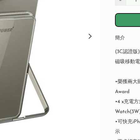
−
簡介
(3C認證版)
磁吸移動電
•榮獲兩大國際設
Award 

•4 x充電方式:
Watch(3W)
•可快充iPho
示 
