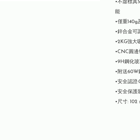
•不虛標真
能

•僅重140
•鋅合金可
•2KG強大吸
•CNC圓
•9H鋼化玻
•附送60W鋁
•安全認證:CE,
•安全保護裝
•尺寸: 102 