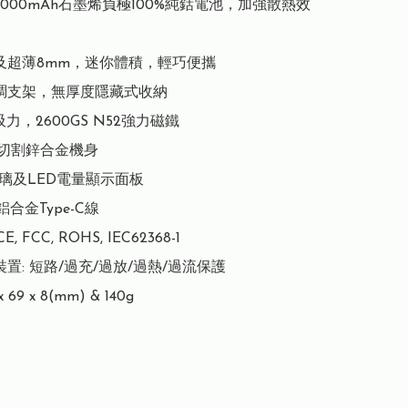
5000mAh石墨烯負極100%純鈷電池，加強散熱效
g及超薄8mm，迷你體積，輕巧便攜

調支架，無厚度隱藏式收納

力，2600GS N52強力磁鐵 

邊切割鋅合金機身

璃及LED電量顯示面板

合金Type-C線

 FCC, ROHS, IEC62368-1

置: 短路/過充/過放/過熱/過流保護

x 69 x 8(mm) & 140g