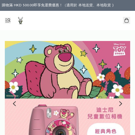
購物滿 HKD 500.00即享免運費優惠！（適用於 本地送貨、本地取貨 )