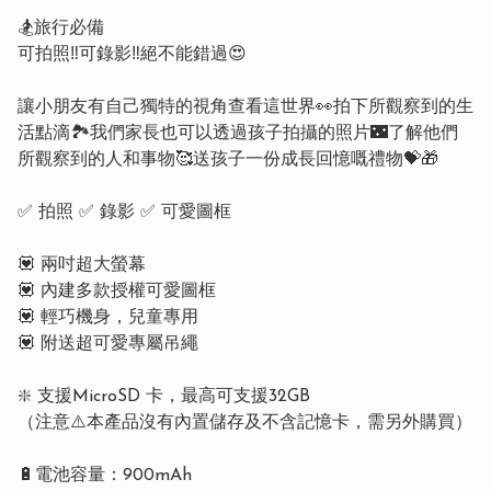
🏂旅行必備
可拍照‼️可錄影‼️絕不能錯過😍
讓小朋友有自己獨特的視角查看這世界👀拍下所觀察到的生
活點滴🏞我們家長也可以透過孩子拍攝的照片🌃了解他們
所觀察到的人和事物🥰送孩子一份成長回憶嘅禮物💝🎁
✅ 拍照 ✅ 錄影 ✅ 可愛圖框
💟 兩吋超大螢幕
💟 內建多款授權可愛圖框
💟 輕巧機身，兒童專用
💟 附送超可愛專屬吊繩
❇️ 支援MicroSD 卡，最高可支援32GB
（注意⚠️本產品沒有內置儲存及不含記憶卡，需另外購買）
🔋電池容量：900mAh